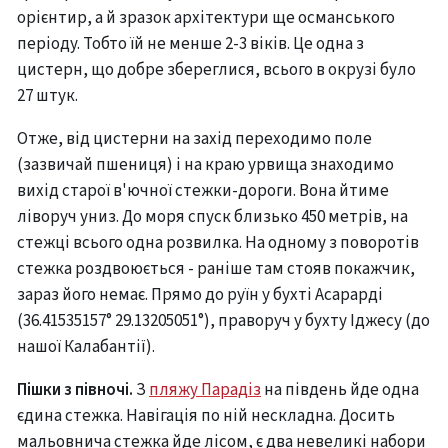
орієнтир, а й зразок архітектури ще османського
періоду. Тобто їй не менше 2-3 віків. Це одна з
цистерн, що добре збереглися, всього в окрузі було
27 штук.
Отже, від цистерни на захід переходимо поле
(зазвичай пшениця) і на краю урвища знаходимо
вихід старої в'ючної стежки-дороги. Вона йтиме
ліворуч униз. До моря спуск близько 450 метрів, на
стежці всього одна розвилка. На одному з поворотів
стежка роздвоюється - раніше там стояв покажчик,
зараз його немає. Прямо до руїн у бухті Асарарді
(36.41535157° 29.13205051°), праворуч у бухту Іджесу (до
нашої Калабантії).
Пішки з півночі.
З
пляжу Парадіз
на південь йде одна
єдина стежка. Навігація по ній нескладна. Досить
мальовнича стежка йде лісом, є два невеликі набори