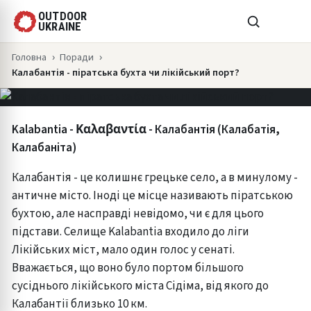
OUTDOOR
UKRAINE
КАЛАБАНТІЯ - ПІРАТСЬКА БУХТА
ЧИ ЛІКІЙСЬКИЙ ПОРТ?
Головна
Поради
Калабантія - піратська бухта чи лікійський порт?
✍ Костянтин Клинов
Kalabantia - Καλαβαντία - Калабантія (Калабатія,
Калабаніта)
Калабантія - це колишнє грецьке село, а в минулому -
античне місто. Іноді це місце називають піратською
бухтою, але насправді невідомо, чи є для цього
підстави. Селище Kalabantia входило до ліги
Лікійських міст, мало один голос у сенаті.
Вважається, що воно було портом більшого
сусіднього лікійського міста Сідіма, від якого до
Калабантії близько 10 км.