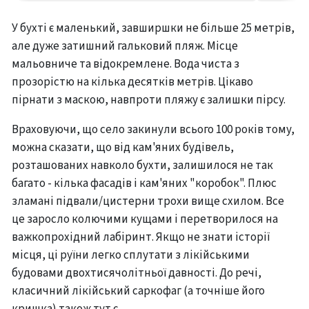
У бухті є маленький, завширшки не більше 25 метрів,
але дуже затишний гальковий пляж. Місце
мальовниче та відокремлене. Вода чиста з
прозорістю на кілька десятків метрів. Цікаво
пірнати з маскою, навпроти пляжу є залишки пірсу.
Враховуючи, що село закинули всього 100 років тому,
можна сказати, що від кам'яних будівель,
розташованих навколо бухти, залишилося не так
багато - кілька фасадів і кам'яних "коробок". Плюс
зламані підвали/цистерни трохи вище схилом. Все
це заросло колючими кущами і перетворилося на
важкопрохідний лабіринт. Якщо не знати історії
місця, ці руїни легко сплутати з лікійськими
будовами двохтисячолітньої давності. До речі,
класичний лікійський саркофаг (а точніше його
кришка) також тут є.