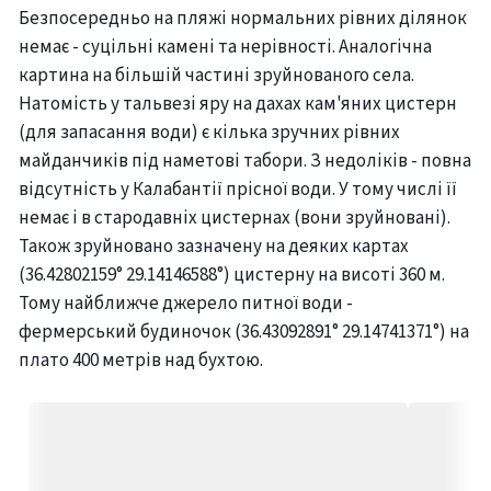
Безпосередньо на пляжі нормальних рівних ділянок
немає - суцільні камені та нерівності. Аналогічна
картина на більшій частині зруйнованого села.
Натомість у тальвезі яру на дахах кам'яних цистерн
(для запасання води) є кілька зручних рівних
майданчиків під наметові табори. З недоліків - повна
відсутність у Калабантії прісної води. У тому числі її
немає і в стародавніх цистернах (вони зруйновані).
Також зруйновано зазначену на деяких картах
(36.42802159° 29.14146588°) цистерну на висоті 360 м.
Тому найближче джерело питної води -
фермерський будиночок (36.43092891° 29.14741371°) на
плато 400 метрів над бухтою.