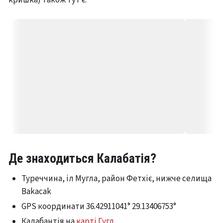
Де знаходиться Калабатія?
Туреччина, іл Мугла, район Фетхіє, нижче селища
Bakacak
GPS координати 36.42911041° 29.13406753°
Калабантія на
карті Гугл