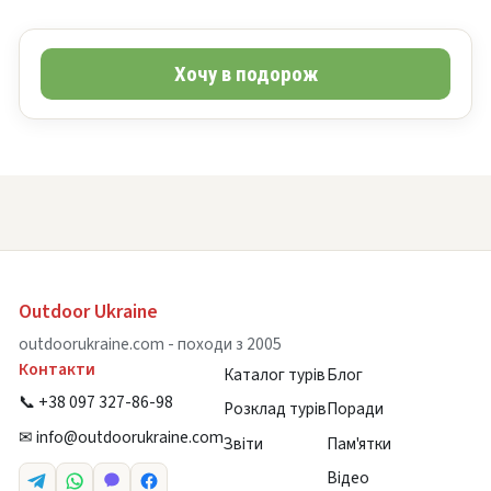
Хочу в подорож
Outdoor Ukraine
outdoorukraine.com - походи з 2005
Контакти
Каталог турів
Блог
📞 +38 097 327-86-98
Розклад турів
Поради
✉
info@outdoorukraine.com
Звіти
Пам'ятки
Відео