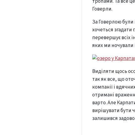
тропами. Та все ц
Говерли.
За Говерлою були 
хочеться згадати г
перевершує всіх і
яких ми ночували і
Виділяти щось осо
так як все, що от
компанії і вдячни
отримані враження
варто. Але Карпат
вирішувати бути чи
залишився задово