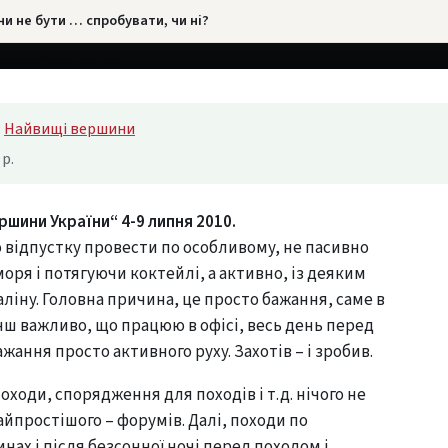
чи не бути … спробувати, чи ні?
силь Лізанець
↻ оновлено 2017
:
Найвищі вершини
 р.
ршини України“ 4-9 липня 2010.
 відпустку провести по особливому, не пасивно
моря і потягуючи коктейлі, а активно, із деяким
іну. Головна причина, це просто бажання, саме в
нш важливо, що працюю в офісі, весь день перед
жання просто активного руху. Захотів – і зробив.
походи, спорядження для походів і т.д. нічого не
найпростішого – форумів. Далі, походи по
нах і після безсонної ночі перед походом і