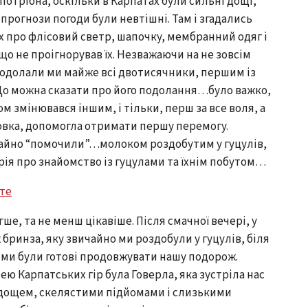
 потрібна, оскільки в Карпатах були сильні дощі,
, прогнози погоди були невтішні. Там і згадались
 про флісовий светр, шапочку, мембранний одяг і
й, що не проігнорував їх. Незважаючи на не зовсім
подолали ми майже всі двотисячники, першим із
 Що можна сказати про його подолання…було важко,
м змінювався іншим, і тільки, перш за все воля, а
овка, допомогла отримати першу перемогу.
айно “помочили”…молоком роздобутим у гуцулів,
орія про знайомство із гуцулами та їхнім побутом…
ше, та не менш цікавіше. Після смачної вечері, у
 бринза, яку звичайно ми роздобули у гуцулів, біля
 ми були готові продовжувати нашу подорож.
ю Карпатських гір була Говерла, яка зустріла нас
 дощем, скелястими підйомами і слизькими