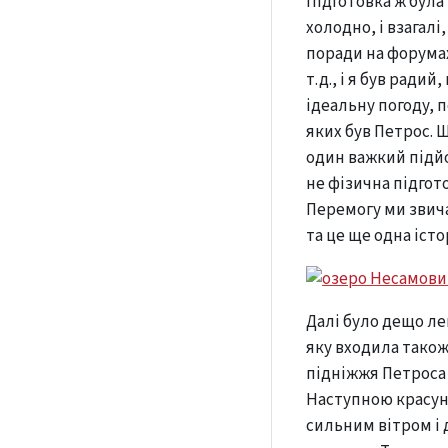
Підготовка ж була
холодно, і взагалі
поради на форумах
т.д., і я був ради
ідеальну погоду, 
яких був Петрос.
один важкий підйо
не фізична підгот
Перемогу ми звич
та це ще одна іст
Далі було дещо лег
яку входила також
підніжжя Петроса
Наступною красуне
сильним вітром і