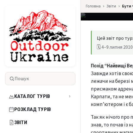
Головна
Звіти
Бути 
📍 Карпати
🗓 2010
✍ Ва
Цей звіт про тур
🗓 4–9 липня 2010
Похід “Найвищі Ве
Завжди хотів свою
Пошук
лежачи на березі 
присмаком адренал
КАТАЛОГ ТУРІВ
Карпати, та не ме
›
комп’ютером і є ба
РОЗКЛАД ТУРІВ
Так як нічого про 
ЗВІТИ
знав, то почав із 
спортивних магази