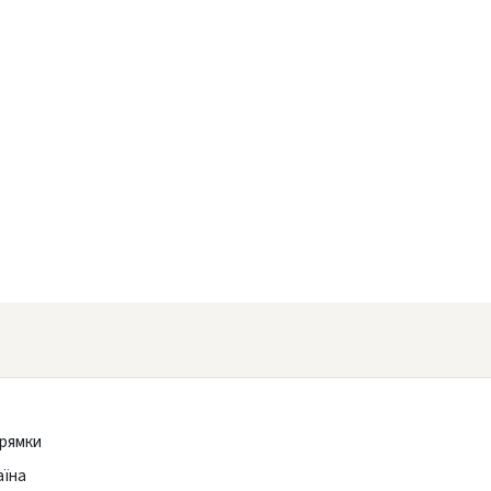
рямки
аїна