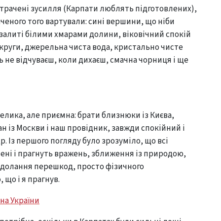
трачені зусилля (Карпати люблять підготовлених),
ченого того вартували: сині вершини, що ніби
залиті білими хмарами долини, віковічний спокій
круги, джерельна чиста вода, кристально чисте
ть не відчуваєш, коли дихаєш, смачна чорниця і ще
елика, але приємна: брати близнюки із Києва,
ан із Москви і наш провідник, завжди спокійний і
. Із першого погляду було зрозуміло, що всі
ені і прагнуть вражень, зближення із природою,
одолання перешкод, просто фізичного
що і я прагнув.