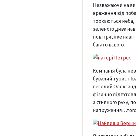
Незважаючи на ви
враження від поба
торкаються неба, 
зеленого дива нав
повітря, яке наві
багато всього.
Компанія була нев
бувалий турист Ів
веселий Олександр
фізично підготовл
активного руху, п
напруження…того, 