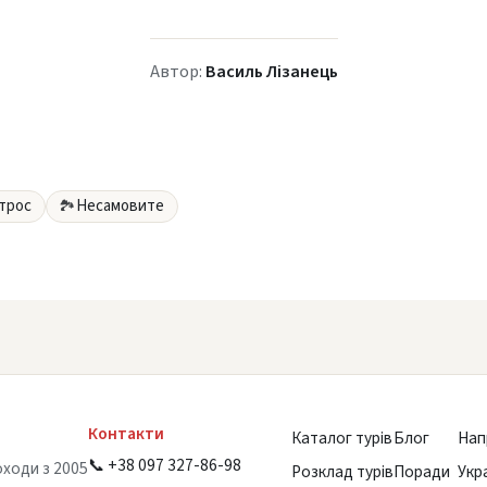
Автор:
Василь Лізанець
трос
Несамовите
🏞
Контакти
Каталог турів
Блог
Нап
📞 +38 097 327-86-98
оходи з 2005
Розклад турів
Поради
Укр