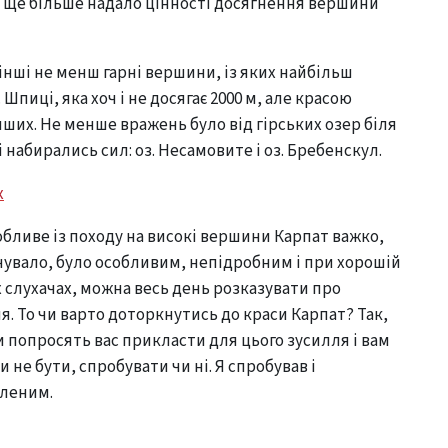
е ще більше надало цінності досягнення вершини
інші не менш гарні вершини, із яких найбільш
. Шпиці, яка хоч і не досягає 2000 м, але красою
нших. Не менше вражень було від гірських озер біля
 набирались сил: оз. Несамовите і оз. Бребенскул.
бливе із походу на високі вершини Карпат важко,
очувало, було особливим, непідробним і при хорошій
х слухачах, можна весь день розказувати про
. То чи варто доторкнутись до краси Карпат? Так,
и попросять вас прикласти для цього зусилля і вам
 не бути, спробувати чи ні. Я спробував і
леним.