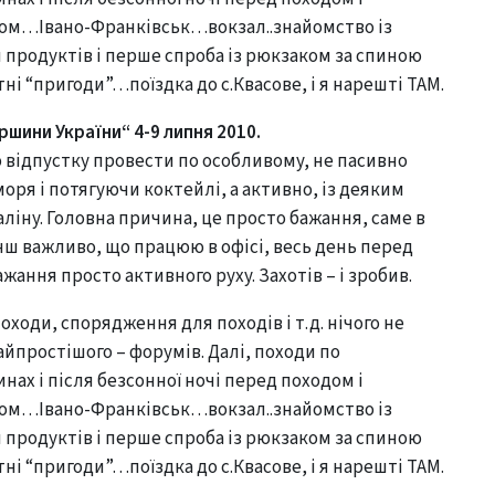
ом…Івано-Франківськ…вокзал..знайомство із
продуктів і перше спроба із рюкзаком за спиною
ні “пригоди”…поїздка до с.Квасове, і я нарешті ТАМ.
ршини України“ 4-9 липня 2010.
 відпустку провести по особливому, не пасивно
моря і потягуючи коктейлі, а активно, із деяким
іну. Головна причина, це просто бажання, саме в
нш важливо, що працюю в офісі, весь день перед
жання просто активного руху. Захотів – і зробив.
походи, спорядження для походів і т.д. нічого не
найпростішого – форумів. Далі, походи по
нах і після безсонної ночі перед походом і
ом…Івано-Франківськ…вокзал..знайомство із
продуктів і перше спроба із рюкзаком за спиною
ні “пригоди”…поїздка до с.Квасове, і я нарешті ТАМ.