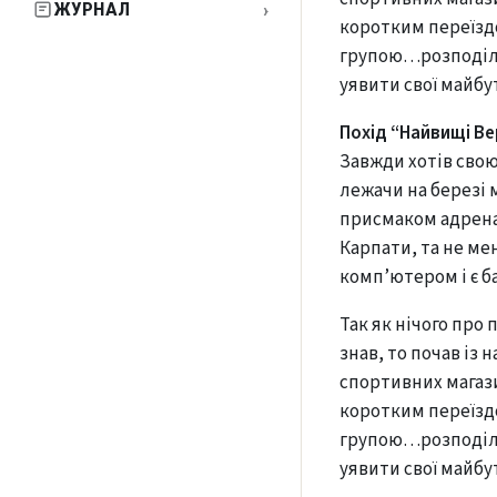
›
ЖУРНАЛ
коротким переїзд
групою…розподіл 
уявити свої майбут
Похід “Найвищі Ве
Завжди хотів свою
лежачи на березі 
присмаком адренал
Карпати, та не ме
комп’ютером і є ба
Так як нічого про 
знав, то почав із 
спортивних магази
коротким переїзд
групою…розподіл 
уявити свої майбут