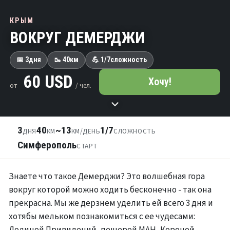
КРЫМ
ВОКРУГ ДЕМЕРДЖИ
📅 3
дня
🥾 40
км
💪 1/7
сложность
60 USD
Хочу!
от
/ чел.
3
40
~13
1/7
ДНЯ
КМ
КМ/ДЕНЬ
СЛОЖНОСТЬ
Симферополь
СТАРТ
Знаете что такое Демерджи? Это волшебная гора
вокруг которой можно ходить бесконечно - так она
прекрасна. Мы же дерзнем уделить ей всего 3 дня и
хотябы мельком познакомиться с ее чудесами:
Долиной Привидений, пещерой МАН, Короной