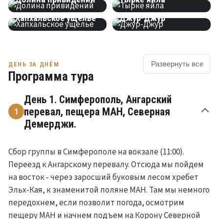
КАНЬОН
ВОДОПАД
Хапхальское ущелье
Джур-Джур
Развернуть все
ДЕНЬ ЗА ДНЁМ
Программа тура
День 1. Симферополь, Ангарский
перевал, пещера МАН, Северная
1
Демерджи.
Сбор группы в Симферополе на вокзале (11:00).
Переезд к Ангарскому перевалу. Отсюда мы пойдем
на восток - через заросший буковым лесом хребет
Эльх-Кая, к знаменитой поляне МАН. Там мы немного
передохнем, если позволит погода, осмотрим
пещеру МАН и начнем подъем на Корону Северной