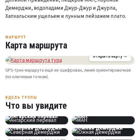
Демерджи, водопадами Джур-Джур и Джурла,
Хапхальским ущельем и лунным пейзажем плато.
МАРШРУТ
Карта маршрута
Открыть карту →
GPS-трек маршрута ещё не оцифрован, линия ориентировочная
(по ключевым точкам).
ВДОЛЬ ТРОПЫ
Что вы увидите
СМОТРОВАЯ
ПЕЩЕРА
Ангарский перевал
МАН
ГОРА
ГОРА
Северная Демерджи
Южная Демерджи
КАНЬОН
ГОРА
Долина привидений
Тырке яйла