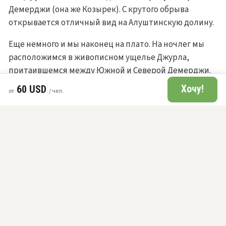
Демерджи (она же Козырек). С крутого обрыва
открывается отличный вид на Алуштинскую долину.
Еще немного и мы наконец на плато. На ночлег мы
расположимся в живописном ущелье Джурла,
притаившемся между Южной и Северой Демерджи.
Неподалеку от стоянки есть маленькое горное
60 USD
Хочу!
от
/ чел.
озеро, в котором можно освежиться после тяжелого
дня.