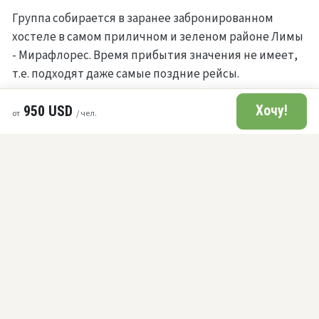
Группа собирается в заранее забронированном
хостеле в самом приличном и зеленом районе Лимы
- Мирафлорес. Время прибытия значения не имеет,
т.е. подходят даже самые поздние рейсы.
День 2. Экскурсия по Лиме.
950 USD
2
Хочу!
от
/ чел.
День 3. Канделябр, острова Баллестас,
3
оазис Уакачина.
День 4. Пуэрто-Мальдонадо,
4
Амазонские джунгли.
День 5. Прогулка по тропическим
5
джунглям Перу.
День 6. Перелет в Куско, Священная
долина инков, крепости Писак и
6
Оллантайтамбо.