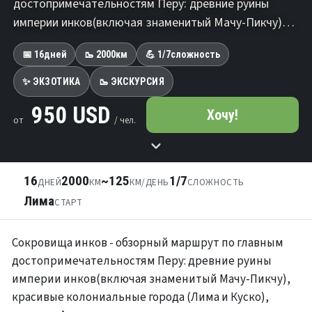
достопримечательностям Перу: древние руины
империи инков(включая знаменитый Мачу-Пикчу)…
📅 16
дней
🥾 2000
км
💪 1/7
сложность
✨ ЭКЗОТИКА
🥾 ЭКСКУРСИЯ
950 USD
Хочу!
от
/ чел.
16
2000
~125
1/7
ДНЕЙ
КМ
КМ/ДЕНЬ
СЛОЖНОСТЬ
Лима
СТАРТ
Сокровища инков - обзорный маршрут по главным
достопримечательностям Перу: древние руины
империи инков(включая знаменитый Мачу-Пикчу),
красивые колониальные города (Лима и Куско),