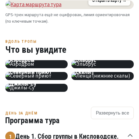
Открыть карту →
GPS-трек маршрута ещё не оцифрован, линия ориентировочная
(по ключевым точкам).
ВДОЛЬ ТРОПЫ
Что вы увидите
СМОТРОВАЯ
ГОРА
Аэродром
Эльбрус
ГОРА
Ленца (нижние
Северный приют
скалы)
Джилы-Су
Развернуть все
ДЕНЬ ЗА ДНЁМ
Программа тура
День 1. Сбор группы в Кисловодске.
1