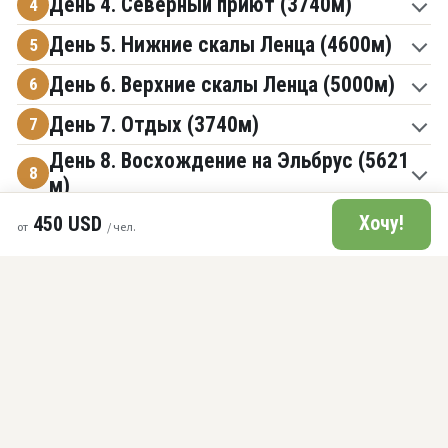
День 4. Северный приют (3740м)
4
День 5. Нижние скалы Ленца (4600м)
5
День 6. Верхние скалы Ленца (5000м)
6
День 7. Отдых (3740м)
7
День 8. Восхождение на Эльбрус (5621
8
м)
День 9. Запасной.
9
450 USD
Хочу!
от
/ чел.
День 10. Спуск, горячие источники
10
Джилы-Су.
День 11. Кисловодск.
11
Условия тура