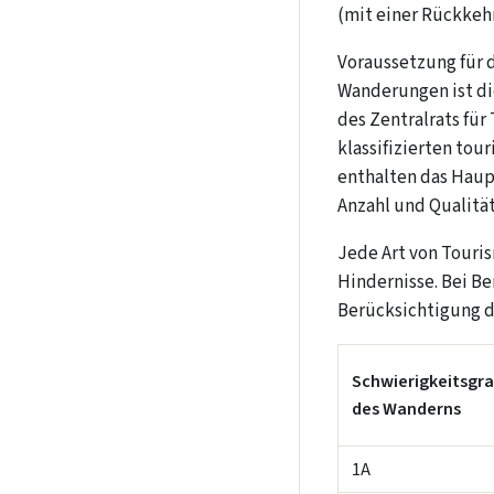
(mit einer Rückkeh
Voraussetzung für 
Wanderungen ist d
des Zentralrats fü
klassifizierten tour
enthalten das Haup
Anzahl und Qualität
Jede Art von Touri
Hindernisse. Bei B
Berücksichtigung d
Schwierigkeitsgr
des Wanderns
1А