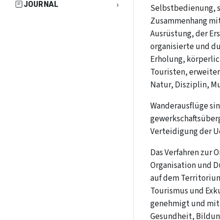
›
JOURNAL
Selbstbedienung, s
Zusammenhang mit d
Ausrüstung, der Er
organisierte und d
Erholung, körperli
Touristen, erweiter
Natur, Disziplin, Mu
Wanderausflüge sin
gewerkschaftsüberg
Verteidigung der U
Das Verfahren zur O
Organisation und D
auf dem Territoriu
Tourismus und Exku
genehmigt und mit 
Gesundheit, Bildun