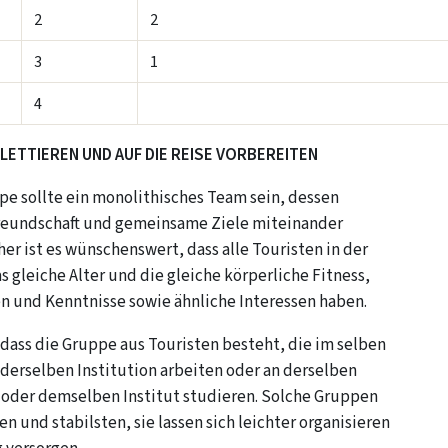
2
2
3
1
4
LETTIEREN UND AUF DIE REISE VORBEREITEN
pe sollte ein monolithisches Team sein, dessen
reundschaft und gemeinsame Ziele miteinander
er ist es wünschenswert, dass alle Touristen in der
 gleiche Alter und die gleiche körperliche Fitness,
en und Kenntnisse sowie ähnliche Interessen haben.
dass die Gruppe aus Touristen besteht, die im selben
erselben Institution arbeiten oder an derselben
 oder demselben Institut studieren. Solche Gruppen
 und stabilsten, sie lassen sich leichter organisieren