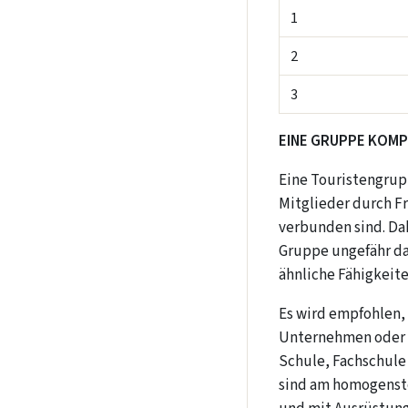
1
2
3
EINE GRUPPE KOMP
Eine Touristengrup
Mitglieder durch F
verbunden sind. Dah
Gruppe ungefähr das
ähnliche Fähigkeit
Es wird empfohlen, 
Unternehmen oder d
Schule, Fachschule
sind am homogensten