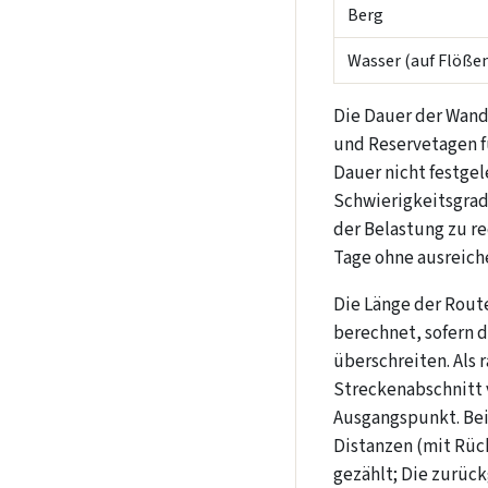
Berg
Wasser (auf Flöße
Die Dauer der Wan
und Reservetagen f
Dauer nicht festgel
Schwierigkeitsgrad
der Belastung zu re
Tage ohne ausreich
Die Länge der Rout
berechnet, sofern 
überschreiten. Als r
Streckenabschnitt 
Ausgangspunkt. Bei
Distanzen (mit Rüc
gezählt; Die zurüc