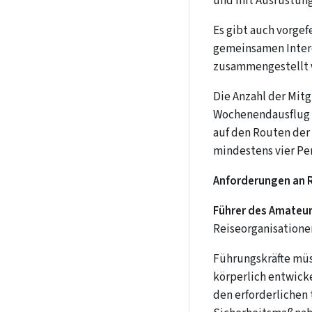
und mit Ausrüstung
Es gibt auch vorge
gemeinsamen Inter
zusammengestellt 
Die Anzahl der Mitg
Wochenendausflug t
auf den Routen der 
mindestens vier Pe
Anforderungen an R
Führer des Amateur
Reiseorganisatione
Führungskräfte müss
körperlich entwick
den erforderlichen 