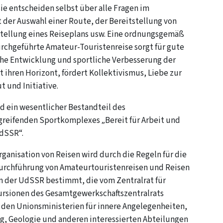
ie entscheiden selbst über alle Fragen im
er Auswahl einer Route, der Bereitstellung von
stellung eines Reiseplans usw. Eine ordnungsgemäß
urchgeführte Amateur-Touristenreise sorgt für gute
che Entwicklung und sportliche Verbesserung der
t ihren Horizont, fördert Kollektivismus, Liebe zur
t und Initiative.
d ein wesentlicher Bestandteil des
reifenden Sportkomplexes „Bereit für Arbeit und
dSSR“.
rganisation von Reisen wird durch die Regeln für die
urchführung von Amateurtouristenreisen und Reisen
m der UdSSR bestimmt, die vom Zentralrat für
rsionen des Gesamtgewerkschaftszentralrats
den Unionsministerien für innere Angelegenheiten,
g, Geologie und anderen interessierten Abteilungen