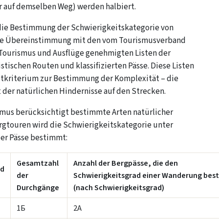
r auf demselben Weg) werden halbiert.
die Bestimmung der Schwierigkeitskategorie von
ie Übereinstimmung mit den vom Tourismusverband
r Tourismus und Ausflüge genehmigten Listen der
istischen Routen und klassifizierten Pässe. Diese Listen
tkriterium zur Bestimmung der Komplexität – die
 der natürlichen Hindernisse auf den Strecken.
smus berücksichtigt bestimmte Arten natürlicher
ergtouren wird die Schwierigkeitskategorie unter
er Pässe bestimmt:
Gesamtzahl
Anzahl der Bergpässe, die den
ad
der
Schwierigkeitsgrad einer Wanderung be
Durchgänge
(nach Schwierigkeitsgrad)
1Б
2А