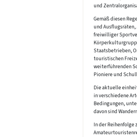
und Zentralorganis
Gemäß diesen Regel
und Ausflugsräten,
freiwilliger Sportv
Körperkulturgrupp
Staatsbetrieben, O
touristischen Freiz
weiterführenden Sc
Pioniere und Schul
Die aktuelle einhei
in verschiedene Ar
Bedingungen, unter
davon sind Wandern
In der Reihenfolg
Amateurtouristenre