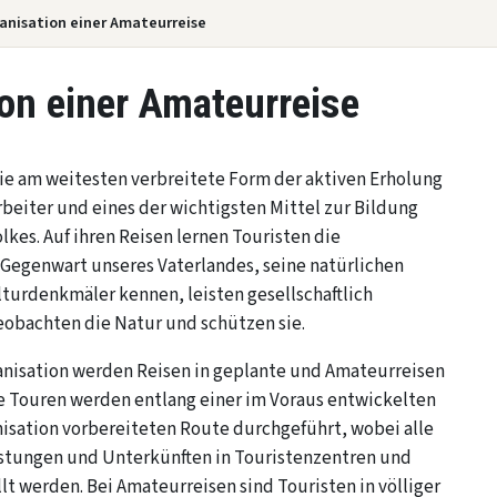
anisation einer Amateurreise
on einer Amateurreise
die am weitesten verbreitete Form der aktiven Erholung
beiter und eines der wichtigsten Mittel zur Bildung
lkes. Auf ihren Reisen lernen Touristen die
Gegenwart unseres Vaterlandes, seine natürlichen
turdenkmäler kennen, leisten gesellschaftlich
eobachten die Natur und schützen sie.
ganisation werden Reisen in geplante und Amateurreisen
te Touren werden entlang einer im Voraus entwickelten
nisation vorbereiteten Route durchgeführt, wobei alle
istungen und Unterkünften in Touristenzentren und
lt werden. Bei Amateurreisen sind Touristen in völliger