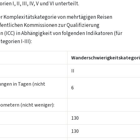
n I, II, III, IV, V und VI unterteilt.
r Komplexitätskategorie von mehrtägigen Reisen
ffentlichen Kommissionen zur Qualifizierung
n (ICC) in Abhängigkeit von folgenden Indikatoren (für
egorien I-III):
Wanderschwierigkeitskategor
II
ngen in Tagen (nicht
6
lometern (nicht weniger):
130
130