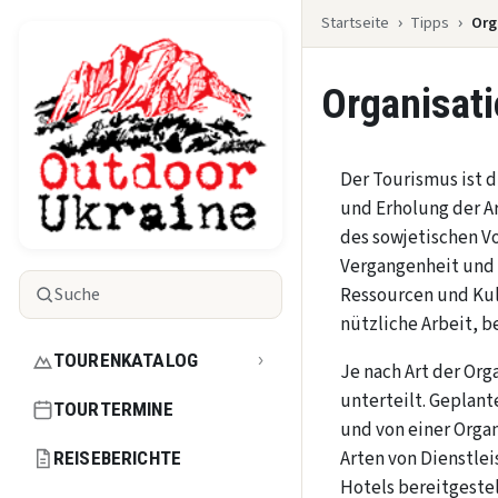
Startseite
Tipps
Org
Organisati
Der Tourismus ist 
und Erholung der Ar
des sowjetischen Vo
Vergangenheit und 
Suche
Ressourcen und Kul
nützliche Arbeit, b
TOURENKATALOG
›
Je nach Art der Or
unterteilt. Geplan
TOURTERMINE
und von einer Orga
Arten von Dienstle
REISEBERICHTE
Hotels bereitgestel