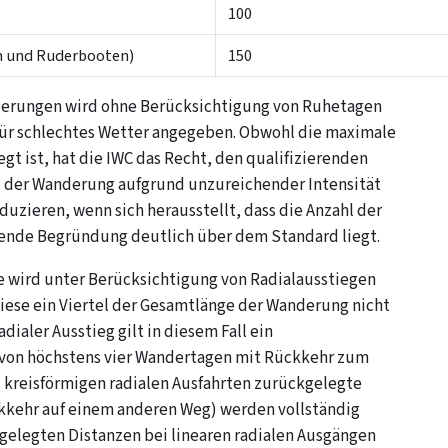
100
n und Ruderbooten)
150
derungen wird ohne Berücksichtigung von Ruhetagen
ür schlechtes Wetter angegeben. Obwohl die maximale
egt ist, hat die IWC das Recht, den qualifizierenden
 der Wanderung aufgrund unzureichender Intensität
duzieren, wenn sich herausstellt, dass die Anzahl der
ende Begründung deutlich über dem Standard liegt.
e wird unter Berücksichtigung von Radialausstiegen
diese ein Viertel der Gesamtlänge der Wanderung nicht
adialer Ausstieg gilt in diesem Fall ein
von höchstens vier Wandertagen mit Rückkehr zum
 kreisförmigen radialen Ausfahrten zurückgelegte
kkehr auf einem anderen Weg) werden vollständig
kgelegten Distanzen bei linearen radialen Ausgängen