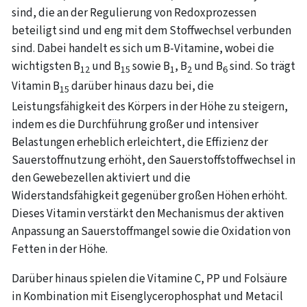
sind, die an der Regulierung von Redoxprozessen
beteiligt sind und eng mit dem Stoffwechsel verbunden
sind. Dabei handelt es sich um B-Vitamine, wobei die
wichtigsten B
und B
sowie B
, B
und B
sind. So trägt
12
15
1
2
6
Vitamin B
darüber hinaus dazu bei, die
15
Leistungsfähigkeit des Körpers in der Höhe zu steigern,
indem es die Durchführung großer und intensiver
Belastungen erheblich erleichtert, die Effizienz der
Sauerstoffnutzung erhöht, den Sauerstoffstoffwechsel in
den Gewebezellen aktiviert und die
Widerstandsfähigkeit gegenüber großen Höhen erhöht.
Dieses Vitamin verstärkt den Mechanismus der aktiven
Anpassung an Sauerstoffmangel sowie die Oxidation von
Fetten in der Höhe.
Darüber hinaus spielen die Vitamine C, PP und Folsäure
in Kombination mit Eisenglycerophosphat und Metacil