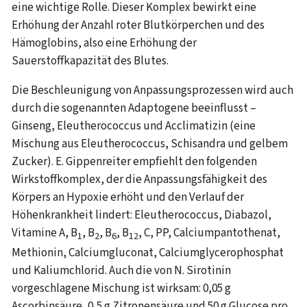
eine wichtige Rolle. Dieser Komplex bewirkt eine
Erhöhung der Anzahl roter Blutkörperchen und des
Hämoglobins, also eine Erhöhung der
Sauerstoffkapazität des Blutes.
Die Beschleunigung von Anpassungsprozessen wird auch
durch die sogenannten Adaptogene beeinflusst –
Ginseng, Eleutherococcus und Acclimatizin (eine
Mischung aus Eleutherococcus, Schisandra und gelbem
Zucker). E. Gippenreiter empfiehlt den folgenden
Wirkstoffkomplex, der die Anpassungsfähigkeit des
Körpers an Hypoxie erhöht und den Verlauf der
Höhenkrankheit lindert: Eleutherococcus, Diabazol,
Vitamine A, B
, B
, B
, B
, C, PP, Calciumpantothenat,
1
2
6
12
Methionin, Calciumgluconat, Calciumglycerophosphat
und Kaliumchlorid. Auch die von N. Sirotinin
vorgeschlagene Mischung ist wirksam: 0,05 g
Ascorbinsäure, 0,5 g Zitronensäure und 50 g Glucose pro